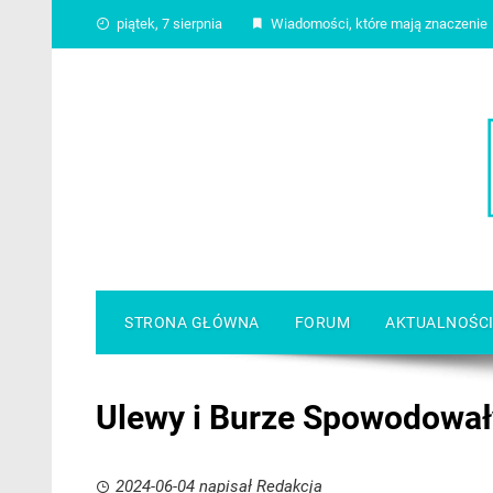
Skip
piątek, 7 sierpnia
Wiadomości, które mają znaczenie
to
content
STRONA GŁÓWNA
FORUM
AKTUALNOŚC
Ulewy i Burze Spowodowały
2024-06-04
napisał
Redakcja