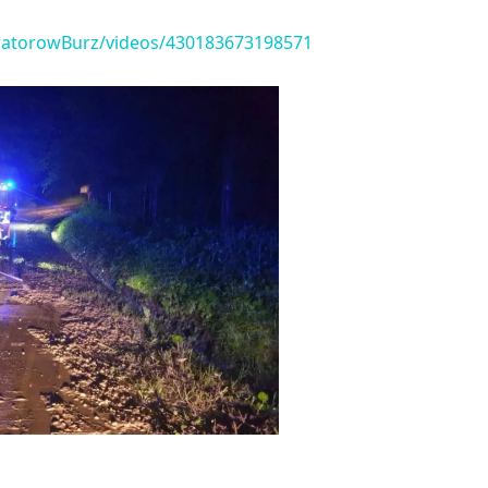
watorowBurz/videos/430183673198571