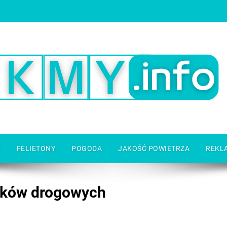
I
FELIETONY
POGODA
JAKOŚĆ POWIETRZA
REKL
dków drogowych