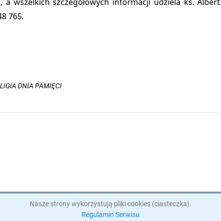
 a wszelkich szczegółowych informacji udziela ks. Albert
48 765.
IGIA DNIA PAMIĘCI
Nasze strony wykorzystują pliki cookies (ciasteczka).
KMY.INFO - Wszystkie prawa zastrzeżone.
Regulamin Serwisu