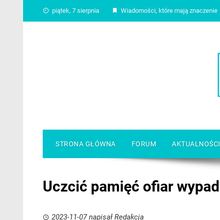
Skip
piątek, 7 sierpnia
Wiadomości, które mają znaczenie
to
content
STRONA GŁÓWNA
FORUM
AKTUALNOŚC
Uczcić pamięć ofiar wypa
2023-11-07
napisał
Redakcja