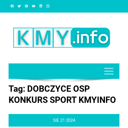
Skip
to
content
Tag:
DOBCZYCE OSP
KONKURS SPORT KMYINFO
SIE
21
2024