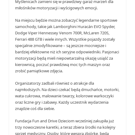
Myślenicach zamieni się w prawdziwy garaż marzeń dla
miłośników motoryzacji i wyścigowych emocji.
Na miejscu będzie można zobaczyć legendarne sportowe
samochody, takie jak Lamborghini Huracán EVO Spyder,
Dodge Viper Hennessey Venom 700R, McLaren 720S,
Ferrari 488 GTB i wiele innych. Wszystkie pojazdy zostały
specjalnie zmodyfikowane – są jeszcze mocniejsze i
bardziej efektowne niż ich seryjne odpowiedniki. Pasjonaci
motoryzacji będą mieli niepowtarzalną okazję usiąść za
kierownicą, poczuć prawdziwą moc tych maszyn oraz
zrobić pamiątkowe zdjęcia.
Organizatorzy zadbali również o atrakcje dla
najmłodszych. Na dzieci czekać będą dmuchańce, motorki,
wata cukrowa, malowanie twarzy, kolorowe warkoczyki
oraz liczne gry i zabawy. Każdy uczestnik wydarzenia
znajdzie coś dla siebie.
Fundacja Fun and Drive Dzieciom wcześniej zakupiła już
trzy nowoczesne karetki, a teraz zbiera środki na kolejny
sprzęt medyczny. Osoby, które wesprą zbiórkę, będą