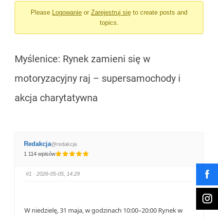
Please
Logowanie
or
Zarejestruj się
to create posts and
jesteś
topics.
tutaj:
Myślenice: Rynek zamieni się w
motoryzacyjny raj – supersamochody i
akcja charytatywna
Redakcja
@redakcja
1 114 wpisów
#1
· 2026-05-05, 14:29
W niedzielę, 31 maja, w godzinach 10:00–20:00 Rynek w