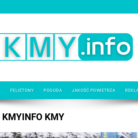
I
FELIETONY
POGODA
JAKOŚĆ POWIETRZA
REKL
 KMYINFO KMY