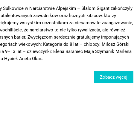
 Sułkowice w Narciarstwie Alpejskim – Slalom Gigant zakończyły
utalentowanych zawodników oraz licznych kibiców, którzy
Dziękujemy wszystkim uczestnikom za niesamowite zaangażowanie,
dniliście, że narciarstwo to nie tylko rywalizacja, ale również
łasnych barier. Zwycięzcom serdecznie gratulujemy imponujących
goriach wiekowych: Kategoria do 8 lat – chłopcy: Miłosz Górski
ia 9–13 lat – dziewczynki: Elena Baraniec Maja Szymanik Marlena
ja Hyciek Aneta Okar...
Zobacz węcej