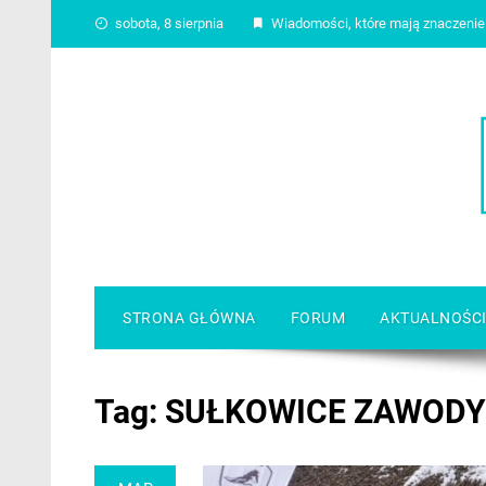
Skip
sobota, 8 sierpnia
Wiadomości, które mają znaczenie
to
content
STRONA GŁÓWNA
FORUM
AKTUALNOŚC
Tag:
SUŁKOWICE ZAWODY