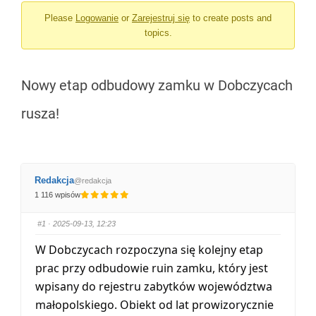
Please
Logowanie
or
Zarejestruj się
to create posts and
jesteś
topics.
tutaj:
Nowy etap odbudowy zamku w Dobczycach
rusza!
Redakcja
@redakcja
1 116 wpisów
#1
· 2025-09-13, 12:23
W Dobczycach rozpoczyna się kolejny etap
prac przy odbudowie ruin zamku, który jest
wpisany do rejestru zabytków województwa
małopolskiego. Obiekt od lat prowizorycznie