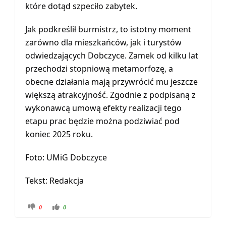
które dotąd szpeciło zabytek.
Jak podkreślił burmistrz, to istotny moment
zarówno dla mieszkańców, jak i turystów
odwiedzających Dobczyce. Zamek od kilku lat
przechodzi stopniową metamorfozę, a
obecne działania mają przywrócić mu jeszcze
większą atrakcyjność. Zgodnie z podpisaną z
wykonawcą umową efekty realizacji tego
etapu prac będzie można podziwiać pod
koniec 2025 roku.
Foto: UMiG Dobczyce
Tekst: Redakcja
K
K
0
0
l
l
i
i
k
k